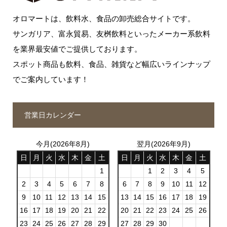
オロマートは、飲料水、食品の卸売総合サイトです。
サンガリア、富永貿易、友桝飲料といったメーカー系飲料
を業界最安値でご提供しております。
スポット商品も飲料、食品、雑貨など幅広いラインナップ
でご案内しています！
営業日カレンダー
今月(2026年8月)
翌月(2026年9月)
日
月
火
水
木
金
土
日
月
火
水
木
金
土
1
1
2
3
4
5
2
3
4
5
6
7
8
6
7
8
9
10
11
12
9
10
11
12
13
14
15
13
14
15
16
17
18
19
16
17
18
19
20
21
22
20
21
22
23
24
25
26
23
24
25
26
27
28
29
27
28
29
30