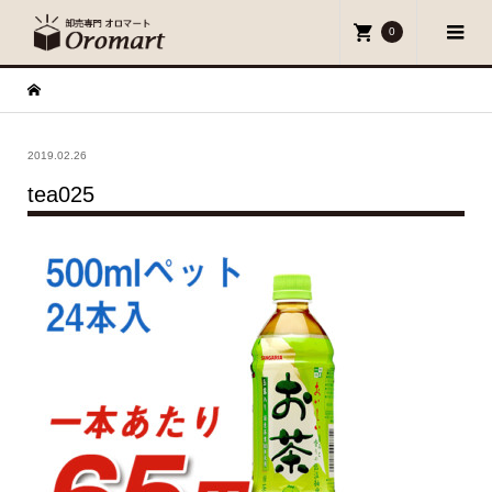
0
2019.02.26
tea025