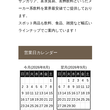
サンガリア、富永貿易、友桝飲料といったメ
ーカー系飲料を業界最安値でご提供しており
ます。
スポット商品も飲料、食品、雑貨など幅広い
ラインナップでご案内しています！
営業日カレンダー
今月(2026年8月)
翌月(2026年9月)
日
月
火
水
木
金
土
日
月
火
水
木
金
土
1
1
2
3
4
5
2
3
4
5
6
7
8
6
7
8
9
10
11
12
9
10
11
12
13
14
15
13
14
15
16
17
18
19
16
17
18
19
20
21
22
20
21
22
23
24
25
26
23
24
25
26
27
28
29
27
28
29
30