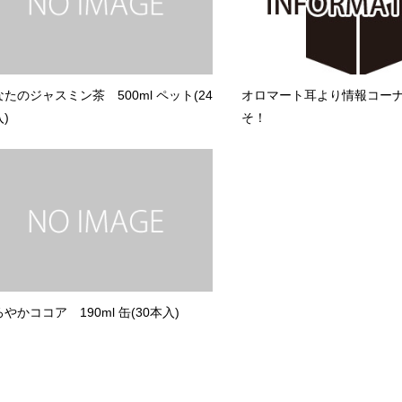
たのジャスミン茶 500ml ペット(24
オロマート耳より情報コー
)
そ！
やかココア 190ml 缶(30本入)