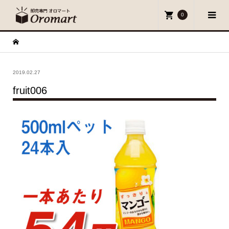
0
2019.02.27
fruit006