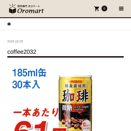
0
2025.02.05
coffee2032